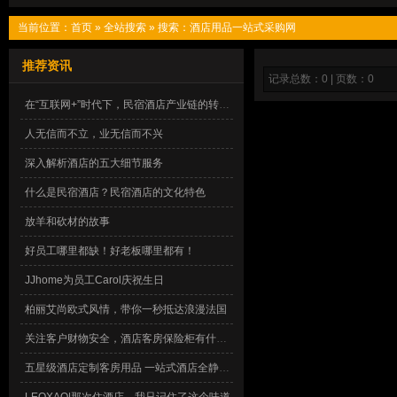
当前位置：
首页
»
全站搜索
» 搜索：酒店用品一站式采购网
推荐资讯
记录总数：0 | 页数：0
在“互联网+”时代下，民宿酒店产业链的转型之路
人无信而不立，业无信而不兴
深入解析酒店的五大细节服务
什么是民宿酒店？民宿酒店的文化特色
放羊和砍材的故事
好员工哪里都缺！好老板哪里都有！
JJhome为员工Carol庆祝生日
柏丽艾尚欧式风情，带你一秒抵达浪漫法国
关注客户财物安全，酒店客房保险柜有什么要求？
五星级酒店定制客房用品 一站式酒店全静音客房冷藏箱