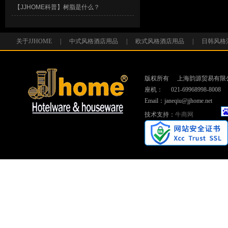
【JJHOME科普】树脂是什么？
关于JJHOME
|
中式风格酒店用品
|
欧式风格酒店用品
|
日韩风格
版权所有
上海韵源贸易有限
座机：
021-69968998-8008
Email：janeqiu@jjhome.net
技术支持：
牛商网