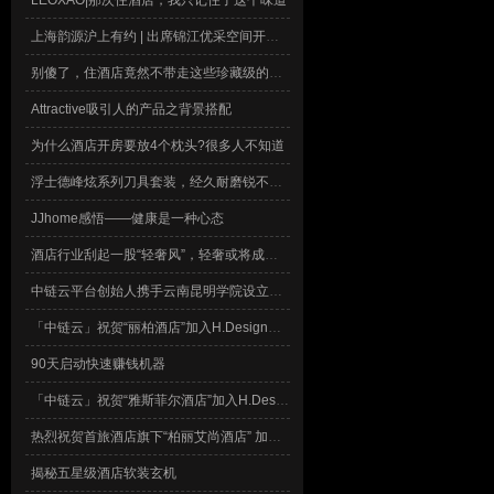
LEOXAO|那次住酒店，我只记住了这个味道
上海韵源沪上有约 | 出席锦江优采空间开业典礼暨2023锦江全球采购平台合作伙伴大会,酒店客房用品,酒店用品批发
别傻了，住酒店竟然不带走这些珍藏级的洗浴用品？！
Attractive吸引人的产品之背景搭配
为什么酒店开房要放4个枕头?很多人不知道
浮士德峰炫系列刀具套装，经久耐磨锐不可挡
JJhome感悟——健康是一种心态
酒店行业刮起一股“轻奢风”，轻奢或将成为酒店行业主流
中链云平台创始人携手云南昆明学院设立【H.Design】 云南赛区
「中链云」祝贺“丽柏酒店”加入H.Design大赛
90天启动快速赚钱机器
「中链云」祝贺“雅斯菲尔酒店”加入H.Design大赛
热烈祝贺首旅酒店旗下“柏丽艾尚酒店” 加入2018中国酒店业“H.DESIGN”百强设计酒店大赛
揭秘五星级酒店软装玄机