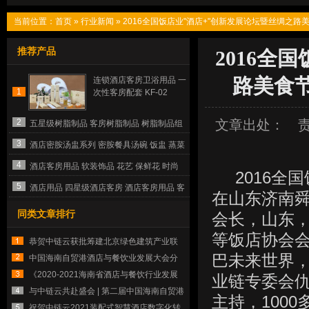
当前位置：
首页
»
行业新闻
»
2016全国饭店业"酒店+"创新发展论坛暨丝绸之
推荐产品
2016全
路美食
连锁酒店客房卫浴用品 一
1
次性客房配套 KF-02
2
文章出处：
五星级树脂制品 客房树脂制品 树脂制品组
合 JJHOME酒店用品1号店
3
酒店密胺汤盅系列 密胺餐具汤碗 饭盅 蒸菜
盅 JJHOME酒店用品1号店
4
酒店客房用品 软装饰品 花艺 保鲜花 时尚
2016全国
定制 星级酒店用品
5
酒店用品 四星级酒店客房 酒店客房用品 客
在山东济南
房亚克力
同类文章排行
会长，山东
等饭店协会
恭贺中链云获批筹建北京绿色建筑产业联
巴未来世界
盟绿色酒店产业专业委员会
中国海南自贸港酒店与餐饮业发展大会分
论坛之【酒店业高质量发展30人论坛】
《2020-2021海南省酒店与餐饮行业发展
业链专委会
报告》发布
与中链云共赴盛会 | 第二届中国海南自贸港
主持，100
酒店与餐饮业发展大会暨海南省酒店与餐
祝贺中链云2021装配式智慧酒店数字化转