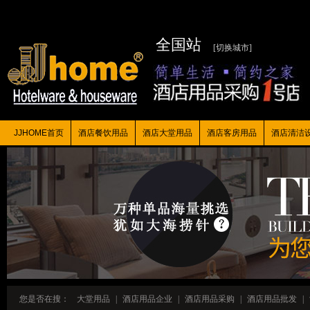
全国站
[切换城市]
JJHOME首页
酒店餐饮用品
酒店大堂用品
酒店客房用品
酒店清洁
您是否在搜：
大堂用品
|
酒店用品企业
|
酒店用品采购
|
酒店用品批发
|