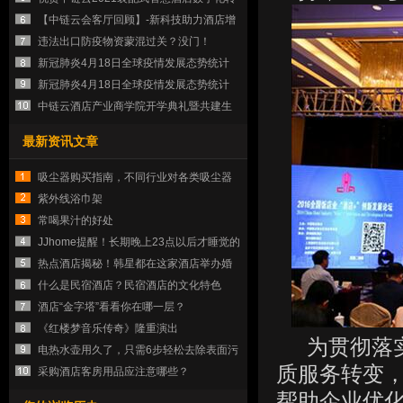
饮行业年会
型高峰论坛圆满落幕
【中链云会客厅回顾】-新科技助力酒店增
效降本
违法出口防疫物资蒙混过关？没门！
新冠肺炎4月18日全球疫情发展态势统计
新冠肺炎4月18日全球疫情发展态势统计
中链云酒店产业商学院开学典礼暨共建生
态圈培训会圆满成功
最新资讯文章
吸尘器购买指南，不同行业对各类吸尘器
的清洁要求
紫外线浴巾架
常喝果汁的好处
JJhome提醒！长期晚上23点以后才睡觉的
人，一定要看！
热点酒店揭秘！韩星都在这家酒店举办婚
礼
什么是民宿酒店？民宿酒店的文化特色
酒店“金字塔”看看你在哪一层？
《红楼梦音乐传奇》隆重演出
为贯彻落实
电热水壶用久了，只需6步轻松去除表面污
质服务转变，
垢
采购酒店客房用品应注意哪些？
帮助企业优