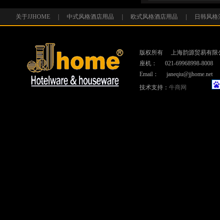
灯 设计感 金属 极简时尚 
欧 酒店客房用品 创意灯
关于JJHOME
|
中式风格酒店用品
|
欧式风格酒店用品
|
日韩风格
版权所有
上海韵源贸易有限
座机：
021-69968998-8008
Email：
janeqiu@jjhome.net
技术支持：
牛商网