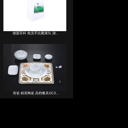
德茵菲科 免洗手抗菌液5L 除...
骨瓷 精美陶瓷 高档餐具GC0...