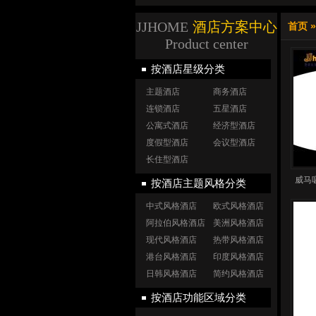
JJHOME
酒店方案中心
首页
Product center
按酒店星级分类
主题酒店
商务酒店
连锁酒店
五星酒店
公寓式酒店
经济型酒店
度假型酒店
会议型酒店
长住型酒店
威马吸
按酒店主题风格分类
中式风格酒店
欧式风格酒店
阿拉伯风格酒店
美洲风格酒店
现代风格酒店
热带风格酒店
港台风格酒店
印度风格酒店
日韩风格酒店
简约风格酒店
按酒店功能区域分类