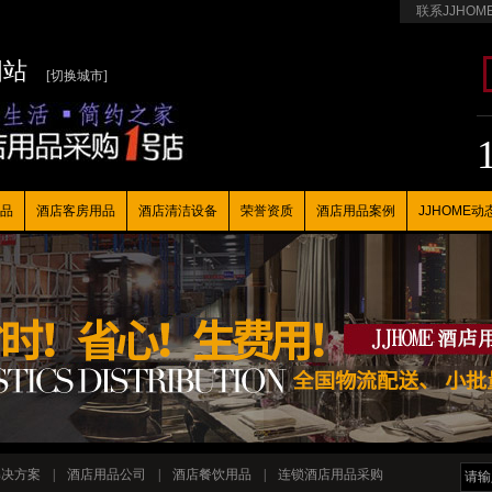
联系JJHOM
国站
[切换城市]
品
酒店客房用品
酒店清洁设备
荣誉资质
酒店用品案例
JJHOME动
解决方案
|
酒店用品公司
|
酒店餐饮用品
|
连锁酒店用品采购