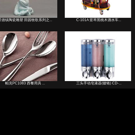
景德镇陶瓷雕塑 田园牧歌系列之...
C-101A 竖琴黑桃木酒水车...
帕克PC1083 西餐用具 ...
三头手动皂液器(镀铬) CD-...