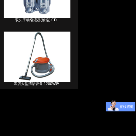
双头手动皂液器(镀铬) CD-...
酒店大堂清洁设备 1200W吸...