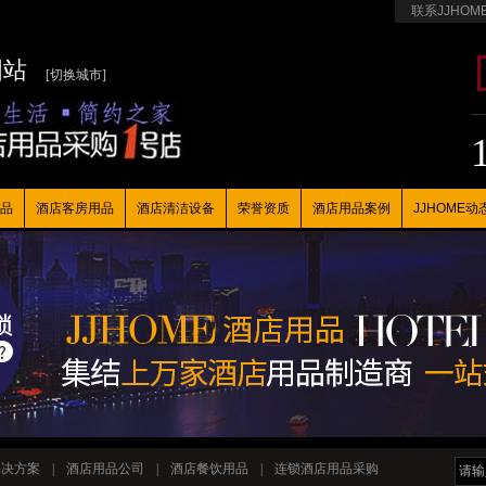
联系JJHOM
国站
[切换城市]
品
酒店客房用品
酒店清洁设备
荣誉资质
酒店用品案例
JJHOME动
解决方案
|
酒店用品公司
|
酒店餐饮用品
|
连锁酒店用品采购