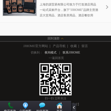
务，酒店用品一站式采购韵源贸易！
房皮具用品
上海韵源贸易有限公司致力于打造酒店用品
一站式采购平台，旗下“JJHOME”品牌主营酒
店大堂用品、酒店客房用品、酒店餐饮用
品、酒店清洁设备等，韵源已为全国近四千
家连锁酒店提供了一站式酒店用品供应服
务，酒店用品一站式采购韵源贸易！
回到顶部
JJHOME官方网站
|
产品导航
|
收藏
|
留言
切换到：
夜间模式
|
联系JJHOME
<<返回首页
扫一扫 立即关注
版权所有 【 沪ICP备10219945号-2】