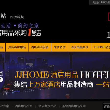
联系JJHOM
国站
[切换城市]
品
酒店客房用品
酒店清洁设备
荣誉资质
酒店用品案例
JJHOME动
解决方案
|
酒店用品公司
|
酒店餐饮用品
|
连锁酒店用品采购