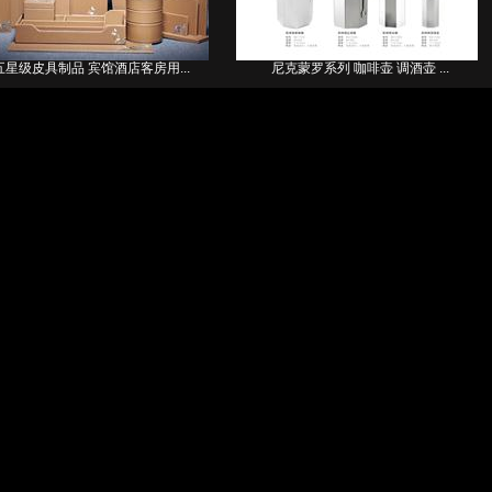
五星级皮具制品 宾馆酒店客房用...
尼克蒙罗系列 咖啡壶 调酒壶 ...