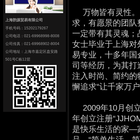
万物皆有灵性。
上海韵源贸易有限公司
求，有愿景的团队
手机号码：
15202179267
一定带有其灵魂；
公司电话：
021-69968998-8008
女士毕业于上海对
公司传真：
021-69968902-8004
公司地址：
上海市嘉定区盘安路
易专业，十多年国
501号C栋12层
司等经历，为其打造
注入时尚、简约的
懈追求“让千家万
2009年10月创
年创立注册“JJH
是快乐生活的家—
品。“简单生活，简