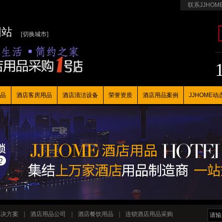
联系JJHOM
国站
[切换城市]
品
酒店客房用品
酒店清洁设备
荣誉资质
酒店用品案例
JJHOME动
解决方案
|
酒店用品公司
|
酒店餐饮用品
|
连锁酒店用品采购