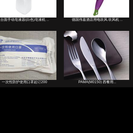
台面手动皂液器(白色)皂液机 ...
德国伟嘉酒店用电吹风 吹风机 ...
一次性防护使用口罩起订200
PAMA(M0150) 西餐用...