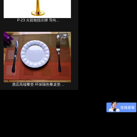
P-23 火箭炮指示牌 导向...
酒店高端餐垫 环保隔热餐桌垫 ...