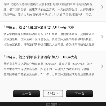
象化，将中式风格的古典高雅和现代风格的时尚元素完美结合，以现代人
锦颐·优选酒店是锦颐连锁酒店旗下主打好睡眠主题的中高端商旅酒店品
的审美需求来打造富有传统韵味的酒店空间。15年匠心经营，为您提供商
牌，倡导回归自然、健康简约的生活方式，一天的美好生活，从好的睡眠
旅出行、旅游度假、特色美食餐饮等全方位个性化产品。以“服务满意，
环境开始。简约大方的“现代美学风格”，让入住的贵宾感到舒适、亲切、
消
毫无拘束感。专注打造的“好睡眠”细分领域，致力于为每一位客户，提供
最优质的睡眠体验和服务。极简+融合的现代设计风格：现代风格与不同
「中链云」祝贺“长虹国际酒店”加入H.Design大赛
地域文化、不同风格的混搭与兼容。在酒店设计领域，我们将现代简约的
酒店集团简介长虹国际酒店是四川长虹集团下属的旅游企业，是国家四星
设计风格完美的融合在每一家门店的环境特色中，使得各店风格统一但各
级旅游饭店，国家金树叶级绿色饭店。长虹国际酒店内外装修时尚典雅、
自都有不同的独特品味。起到一种形式多变，风格突出、既简单又不失品
地理位置优越、具有浓郁的科技氛围及人文环境。作为绵阳科技城文化底
质的
蕴最深厚、综合功能最全的酒店，我们是您莅绵进行商旅、政务、会务活
动的最佳选择。参赛酒店长虹·君怡酒店是国内首家以“三线岁月”为主题
「中链云」祝贺“昆明喜来登酒店”加入H.Design大赛
的酒店。酒店依托跃进路独有的历史文化、用风格各异、富有情怀的主题
昆明喜来登酒店品牌介绍喜来登（Sheraton）是喜达屋（Starwood）酒店
客房、主题餐厅、主题长廊，诠释着“三线岁月”的历史变迁与现代、时
集团中最大的连锁酒店品牌，始创于1937年创始人为欧内斯特·亨德森，
尚、复古的完美融合。品牌故事长虹·君怡酒店地处中国科技城--绵阳市市
是集团中第二老的酒店品牌。2016年，万豪国际集团完成对喜达屋集团的
中
并购，喜来登遂成为万豪旗下高级酒店品牌。喜来登的酒店形态有许多
种，涵盖一般的商业旅馆和大型度假村。喜来登品牌一直企图维持高品质
形象，在世界上的喜来登酒店大多数被当地机关评选为五星级酒店。品牌
4
/
41
上一页
下一页
风格昆明喜来登酒店于2020年8月26日盛大启幕，酒店的设计灵感源自中
国西南地区古老 的贸易路线——茶马古道，作为
回到顶部