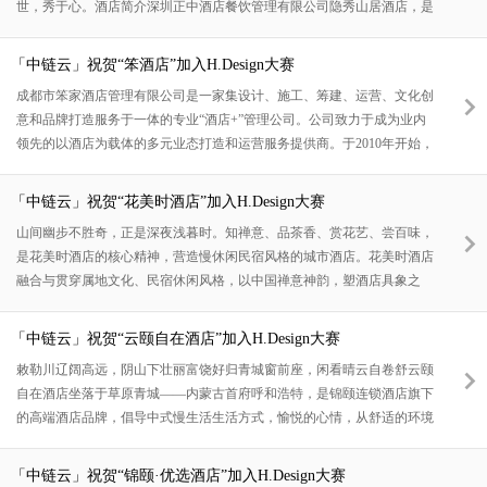
世，秀于心。酒店简介深圳正中酒店餐饮管理有限公司隐秀山居酒店，是
龙岗精品高尔夫酒店，坐落于深圳龙岗区正中高尔夫酒店球会，设计意境
古典，甄于细节，卓于内涵。酒店独特的单面独立视野客房，可180°览胜
「中链云」祝贺“笨酒店”加入H.Design大赛
高尔夫果岭和淳静龙湖。酒店还配套有荣粤酒家 / 池畔餐厅 / 大桥日本料
成都市笨家酒店管理有限公司是一家集设计、施工、筹建、运营、文化创
理 / 秀厨东南亚餐厅等特色餐饮店，宾客可尽享饕餮盛宴。SPA、高尔
意和品牌打造服务于一体的专业“酒店+”管理公司。公司致力于成为业内
夫、网球等休闲场所，以及规格各异会议室和宴会场地全方位满足
领先的以酒店为载体的多元业态打造和运营服务提供商。于2010年开始，
先后落成了四季康成酒店、河畔康成酒店、河畔亚朵酒店、奢居公寓、鲜
花山谷景区及民宿、青岛世博城亚洲公馆等项目。十余年来，公司深耕酒
「中链云」祝贺“花美时酒店”加入H.Design大赛
店行业，培养和集聚了一大批优秀的专业人才，拥有了成熟的运营团队和
山间幽步不胜奇，正是深夜浅暮时。知禅意、品茶香、赏花艺、尝百味，
更懂商业的设计团队，具备精准的商业洞悉能力与高效的落地执行能力及
是花美时酒店的核心精神，营造慢休闲民宿风格的城市酒店。花美时酒店
最具核心竞争力的运营能力。近年来，随着消费升级，人们对美好生活的
融合与贯穿属地文化、民宿休闲风格，以中国禅意神韵，塑酒店具象之
向
形，打造高颜值、自然风、多回报模型的新型民宿风格精品酒店。慢生活
民宿风能放松精神舒缓压力的轻禅意设计，原木色环境中绿植如星点缀，
「中链云」祝贺“云颐自在酒店”加入H.Design大赛
伴着当地特色茶饮飘香沁入人心。体验属地自然，本真，浪漫，禅幽。克
敕勒川辽阔高远，阴山下壮丽富饶好归青城窗前座，闲看晴云自卷舒云颐
制而舒缓的现代工艺与建筑材料，明光和木纹肌理相映成趣。打开感官，
自在酒店坐落于草原青城——内蒙古首府呼和浩特，是锦颐连锁酒店旗下
卸下防备，无拘束以慰心灵。与自然同宿大量采用原森、藤编、棉麻材
的高端酒店品牌，倡导中式慢生活生活方式，愉悦的心情，从舒适的环境
质，呈现极为
开始。简约大方的“新中式美学风格”，“慢生活美学体验”，给人意美、境
美、心美的入住体验。新中式美学设计风格：通过对传统文化的提炼和具
「中链云」祝贺“锦颐·优选酒店”加入H.Design大赛