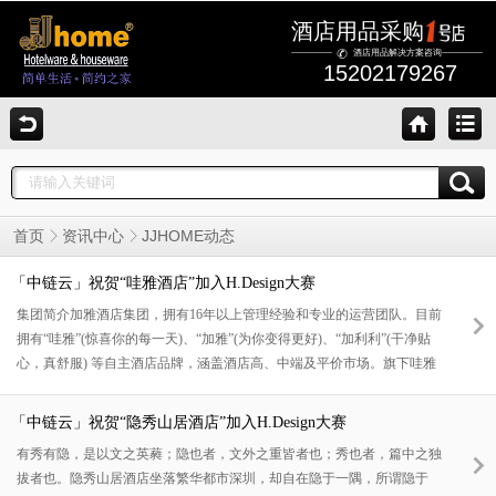
酒店用品采购
酒店用品解决方案咨询
15202179267
JJHOME动态
首页
资讯中心
「中链云」祝贺“哇雅酒店”加入H.Design大赛
集团简介加雅酒店集团，拥有16年以上管理经验和专业的运营团队。目前
拥有“哇雅”(惊喜你的每一天)、“加雅”(为你变得更好)、“加利利”(干净贴
心，真舒服) 等自主酒店品牌，涵盖酒店高、中端及平价市场。旗下哇雅
酒店研发团队经过不断探索，以“设计+属性”的全新酒店经营模式，突出
产品差异化特点，撇除同质化竞争，最大程度的提升酒店的溢价能力。品
「中链云」祝贺“隐秀山居酒店”加入H.Design大赛
牌故事哇雅来源于“wow”这个词，希望就是时刻都能从硬件装修及软件服
有秀有隐，是以文之英蕤；隐也者，文外之重皆者也；秀也者，篇中之独
务方面为客人带来惊喜。同时酒店本身还是要以舒适、干净为主所以也要
拔者也。隐秀山居酒店坐落繁华都市深圳，却自在隐于一隅，所谓隐于
保留实用性，为客人真正提供美好的住宿体验。品牌愿景