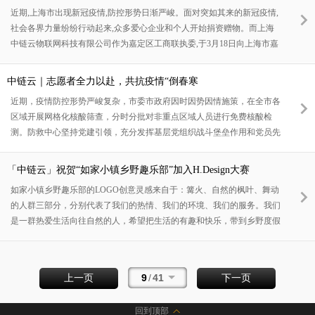
市嘉定区女企业家和女企协会员单位闻令而动，纷纷“报到”，踏上疫情防
近期,上海市出现新冠疫情,防控形势日渐严峻。面对突如其来的新冠疫情,
控的主战场，勇担社会责任，广泛组织人力、物力参与到疫情阻击战中。
社会各界力量纷纷行动起来,众多爱心企业和个人开始捐资赠物。而上海
有的派出医护人员奔赴一线，有的组成志愿队伍助力防控，有的每晚
中链云物联网科技有限公司作为嘉定区工商联执委,于3月18日向上海市嘉
定区卫健委捐赠物资，为上海嘉定区社会经济的健康发展贡献力量,希望
早日迎来上海的春暖花开!”中链云 | 为抗疫贡献一份力量是企业的责任作
中链云｜志愿者全力以赴，共抗疫情“倒春寒
为嘉定区工商联执委，仇静坚女士在发生疫情第一轮全员核酸结束解封
近期，疫情防控形势严峻复杂，市委市政府因时因势因情施策，在全市各
后，主动联系上海市嘉定区工商联王宇伟书记，要捐防疫物资给医护人员
区域开展网格化核酸筛查，分时分批对非重点区域人员进行免费核酸检
和志愿者，王书记马上安排联系了嘉定区卫健委相关领导，联系具体
测。防救中心坚持党建引领，充分发挥基层党组织战斗堡垒作用和党员先
锋模范作用，坚决扛起疫情防控的重大责任，以“战时防空、平时服务、
应急支援”的使命担当，发扬“顶在前面、冲在一线、召之即来、来之能
「中链云」祝贺“如家小镇乡野趣乐部”加入H.Design大赛
战”的工作作风，积极响应号召，协助街道做好核酸检测工作，当好疫
如家小镇乡野趣乐部的LOGO创意灵感来自于：篝火、自然的枫叶、舞动
情“防御者”、平安“守护人”。全力响应，光速奔赴3月20日早上，在接到
的人群三部分，分别代表了我们的热情、我们的环境、我们的服务。我们
嘉定区嘉定新城白银三街坊龙湖蔚澜香醍全员核酸检测志愿者紧急招募令
是一群热爱生活向往自然的人，希望把生活的有趣和快乐，带到乡野度假
后，&
体验过程的每一个时刻。如家小镇乡野趣乐部，是首旅如家酒店集团针对
自驾周边游度假市场，创新推出的一个民宿集群，乡野休闲度假综合体品
牌。以度假住宿体验为根本，深度结合多样的度假、住宿、餐饮、运动娱
9
/
41
上一页
下一页
乐、手作体验、自驾露营、户外教育、特色农贸等综合内容产品于一体，
以全国乡野旅游市场的连锁度假综合体第一品牌为目标，打造乡野间，新
回到顶部
奇有趣