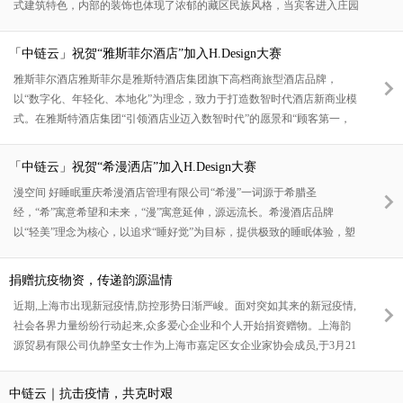
式建筑特色，内部的装饰也体现了浓郁的藏区民族风格，当宾客进入庄园
酒
后不仅感觉到异域的氛围，还享受到现代化服务所带来的舒适，庄园拥有
标准的客房17间，其中豪华大套房3间，豪华大床房12间，标准双人间2
「中链云」祝贺“雅斯菲尔酒店”加入H.Design大赛
间，庄园内设有小型的综合性会议室，书吧、西餐厅，酒吧等服务设施。
雅斯菲尔酒店雅斯菲尔是雅斯特酒店集团旗下高档商旅型酒店品牌，
可满足不同宾客的需求。庄园为适应高速发展的信息社会的要求，酒店内
以“数字化、年轻化、本地化”为理念，致力于打造数智时代酒店新商业模
均有WIFI。庄园的内走廊设计成梯台式的卡座，可休闲服务；如
式。在雅斯特酒店集团“引领酒店业迈入数智时代”的愿景和“顾客第一，
价值即服务”品牌核心文化圈层下，雅斯菲尔淬炼出品牌“安心自在”的价
值主张，发出“Feel it！”的品牌号召，致力于与心态年轻的受众群体建立
「中链云」祝贺“希漫洒店”加入H.Design大赛
情感共鸣。集团简介雅斯特酒店集团，中国饭店协会特邀副会长单位，中
漫空间 好睡眠重庆希漫酒店管理有限公司“希漫”一词源于希腊圣
国酒店集团规模13强，中国中档酒店品牌8强，创立于2011年。作为国内
经，“希”寓意希望和未来，“漫”寓意延伸，源远流长。希漫酒店品牌
最早精准定位中档酒店市场的酒店集团，雅斯特以中档商旅文
以“轻美”理念为核心，以追求“睡好觉”为目标，提供极致的睡眠体验，塑
造高性价比品质服务。我们倡导舒缓、静谧的休闲住宿体验，旨在创造最
值得信赖的轻中端连锁酒店品牌。酒店为追求品质的商旅客户提供舒适的
捐赠抗疫物资，传递韵源温情
休息空间，自然温暖的服务，精致健康的餐饮，让其在商旅过程中，享受
近期,上海市出现新冠疫情,防控形势日渐严峻。面对突如其来的新冠疫情,
不一样的“轻旅行”生活文化。酒店风格酒店位于解放碑中兴路5号（较场
社会各界力量纷纷行动起来,众多爱心企业和个人开始捐资赠物。上海韵
口地铁站4号口正对面）毗邻网红打卡景点十八梯，解放碑，洪崖洞，来
源贸易有限公司仇静坚女士作为上海市嘉定区女企业家协会成员,于3月21
福士和
日向上海嘉定区医护人员和志愿者社会经济的健康发展贡献力量,希望早
日迎来上海的春暖花开!”抗击疫情，巾帼有我自本次疫情发生以来，上海
中链云｜抗击疫情，共克时艰