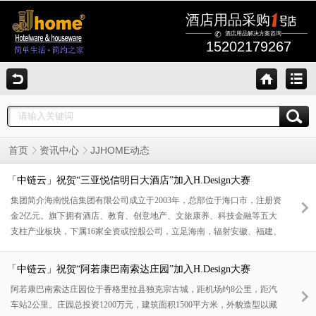
酒店用品采购
酒店用品解决方案咨询
15202179267
JJHOME动态
首页
资讯中心
「中链云」祝贺“三亚悦信明日大酒店”加入H.Design大赛
集团简介海南悦信集团有限公司成立于2003年，总部位于海口市，注册资
金2亿元。旗下拥有酒店、教育、创意地产、文旅康养、科技金融等五大
支柱产业板块，下属16家全资或控股公司，立足海南，辐射安徽、福建、
广东、河南、北京等多个区域。公司自成立以来，秉承“以德立信、创新
开拓、竞争拼搏、与时俱进”的企业精神，定位为“美好生活六维运营
「中链云」祝贺“阿若康巴南索达庄园”加入H.Design大赛
商”，愿景是“为每个家庭提供更高品质、更加健康快乐的生活方式”，发
阿若康巴南索达庄园位于香格里拉县独克宗古城，距机场约8公里，距汽
展至今，已经成为一家拥有一千多名员工的跨区域大型综合性集团公司。
车站2公里。庄园总投资1200万元，建筑面积1500平方米，外貌造型以藏
酒店简介三亚悦信明日大酒店是由海南悦信集团投资建设的高端城市商务