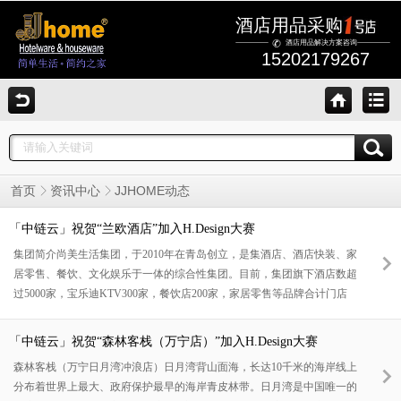
酒店用品采购
酒店用品解决方案咨询
15202179267
JJHOME动态
首页
资讯中心
「中链云」祝贺“兰欧酒店”加入H.Design大赛
集团简介尚美生活集团，于2010年在青岛创立，是集酒店、酒店快装、家
居零售、餐饮、文化娱乐于一体的综合性集团。目前，集团旗下酒店数超
过5000家，宝乐迪KTV300家，餐饮店200家，家居零售等品牌合计门店
数突破5500家。门店覆盖全国324个城市，其中三线城市1603家门店，覆
盖70个城市，覆盖率100％；四线城市1242家门店，覆盖90个城市，覆盖
「中链云」祝贺“森林客栈（万宁店）”加入H.Design大赛
率100%；五线城市642家门店，覆盖115个城市，覆盖率90％。在清博智
森林客栈（万宁日月湾冲浪店）日月湾背山面海，长达10千米的海岸线上
能2021年8月发布的 “2021中国下沉市场酒店集团品牌影响力排行榜”中，
分布着世界上最大、政府保护最早的海岸青皮林带。日月湾是中国唯一的
位列第1名。尚美