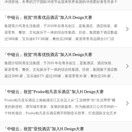
冲浪胜地，冬季的万宁国际冲浪节会迎来世界各国的冲浪爱好者竞夺多个
世界级冲浪大赛的桂冠。森林客栈独享这片稀世海岸：客栈外，冲浪、游
泳、礁岩徒步、登山看海、拉网捕鱼、沙滩篝火、挑灯捉蟹、海边烧烤；
「中链云」祝贺“尚客优品酒店”加入H.Design大赛
客栈里，老船木构件无处不在，舢板、冲浪板、船舵、船锚、缆绳、渔
集团简介尚美生活集团，于2010年在青岛创立，是集酒店、酒店快装、家
网、鱼篓、珊瑚为每一间房打造出不同的风景客栈是一家“海”文化主题艺
居零售、餐饮、文化娱乐于一体的综合性集团。目前，集团旗下酒店数超
术客栈，拥有各类“海”文化、冲浪主题、童话主题、亲子客房98间。此处
过5800家，宝乐迪KTV300家，餐饮店200家，家居零售等品牌合计门店
大
数突破6300家。2017年获得洪泰、招银国际投资，2021年获得小米战略投
资。集团旗下拥有经济型酒店、中档酒店、高端酒店、豪华酒店、海外酒
「中链云」祝贺“尚客优悦酒店”加入H.Design大赛
店及家居、咖啡等25个品牌。旗下酒店在三四线城市覆盖率已达100%，
集团介绍尚美生活集团，于2010 年在青岛创立，是集酒店、酒店快装、
五线城市90%。在清博智能2021年8月发布的“2021中国下沉市场酒店集团
家居零售、餐饮、文化娱乐于一体的综合性集团。目前，集团旗下酒店数
品牌影响力排行榜”中，位列第1
超过5000 家，宝乐迪KTV 超过200家，家居零售30 家，餐饮店300 家，
合计门店数突破5500 家。门店覆盖全国324 个城市，其中三线城市1603
家门店，覆盖70 个城市，覆盖率100%；四线城市1242 家门店，覆盖90
「中链云」祝贺“Prodor柏凡音乐酒店”加入H.Design大赛
个城市，覆盖率100%；五线城市642 家门店，覆盖115 个城市，覆盖率
Prodor柏凡音乐酒店上海杨浦滨江正在迈入从“工业锈带”向“生活秀带”蝶
90%。在清博智能2021 年8 月发布的“2021 中国下沉市场酒店集团品
变的新进程，谱写城市更新、发展的新篇章。作为杨浦滨江公共空间的一
个特色项目，Prodor柏凡音乐酒店携手郎朗音乐世界，打造国际文化艺术
交流中心，共同推动国际文化艺术交流与融合创新，助推杨浦滨江成为人
民城市建设的示范区域，及具有全球影响力的文化地标。Prodor柏凡音乐
「中链云」祝贺“亚悦酒店”加入H.Design大赛