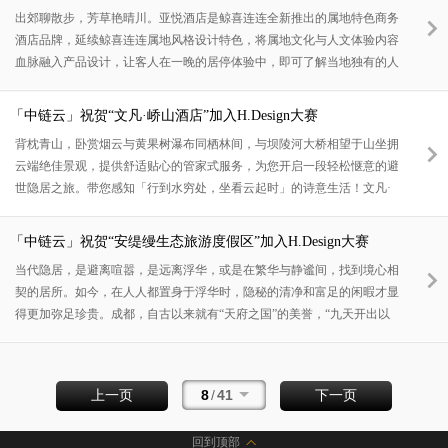
酒店上海杨浦滨江正在迈入从“工业锈带”向“生活秀带”蝶变的新进程，谱
出郊聊散步，芳草艳晴川。亚悦酒店是鲸喜连连全新推出的属地特色商务
写城市更新、发展的新篇章。作为杨浦滨江公共空间的一个特色项目，
酒店品牌，延续鲸喜连连属地风格设计特色，将属地文化与人文体验内容
Prodor柏凡音乐酒店携手郎朗音乐世界，打造国
血脉融入产品设计，让客人在一晚的居停体验中，即可了解当地独有的人
文情怀和风景名胜，看见精彩。亚悦酒店亚悦酒店是尚美生活集团全新推
出的属地特色商务酒店品牌，延续属地风格设计特色，将属地文化与人文
「中链云」祝贺“文凡·峤山酒店”加入H.Design大赛
体验内容血脉融入产品设计，让客人在一晚的居停体验中，即可了解当地
背枕青山，卧赏烟云与黄果树瀑布同栖林间，与坝陵河大桥相望于山坐拥
独有的人文情怀和风景名胜，看见精彩。亚悦酒店以轻属地人文商务风格
云端绝佳景观，提供舒适贴心的管家式服务，为您开启一段轻松惬意的避
为设计理念，在产品设计中植入属地化元素的同时，亦将属地化零售作为
世隐居之旅。带您感知「行到水穷处，坐看云起时」的诗意生活！文凡·
标准配置
峤山位于安顺黄果树景区内蛮寨村，驱车仅15分钟可达黄果树大瀑布，站
在酒店观星台可遥望滴水滩瀑布。踏进酒店的独特的欢迎仪式——暖心足
「中链云」祝贺“安缇缦生态旅游度假区”加入H.Design大赛
浴礼，一路的风尘仆仆在双脚浸入热水的瞬间，统统消散，换上拖鞋进入
当代隐居，是避离喧嚣，是远离浮华，或是在繁华与静谧间，找到境心相
酒店便是家一般的舒适自在。酒店共有14间客房，在山、桥、谷之间，追
契的居所。如今，在人人都置身于浮华时，隐秘的清净和富足的闲暇才显
求人与自然的和谐共融；每一间客房采用全景落地窗设计，一览无余地欣
得更加弥足珍贵。成都，自古以来就有“天府之国”的美誉，“九天开出以
赏窗
成都，万户千门入画图”，这座城市，宁静而繁荣。都江堰，天府之源，
不仅有着深厚的文化积淀，又有着优美的自然风光，还有舒缓悠闲的生活
节奏。安缇缦生态旅游度假区，地处都江堰市向峨，毗邻莲花湖风景区，
8
/
41
上一页
下一页
距成都65公里，是一个集度假酒店群、康体养生、户外探险、特色美食、
主题游乐、团队拓展等一站式的综合性旅游度假目的地。这里，群山环
回到顶部
绕，风